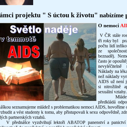
ámci projektu " S úctou k životu"
nabízíme 
O
nemoci
AI
V ČR stále ros
tři roky byl pr
počtu lidí infik
ze společnost
beznaděj. Nemo
často je opouštěj
nevyléčitelně
Náklady na léka
než náklady vyn
AIDS už není j
si nitrožilně 
sexuální vztahy.
Mládeži v Č
předkládá odpo
áškou seznamujeme mládež s problematikou nemoci AIDS, hovoříme o s
vzbudit a vést studenty k tomu, aby přistupovali k sexu odpovědně, zdrž
alých partnerských vztahů.
ednášce vyzdvihují lektoři ABATOP panenství a panictví a 