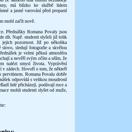
ny, má blízko ke službě lidem
ímné a jasné varování před propastí
ám mohl začít nově.
e. Přednášky Romana Povaly jsou
 dít. Např. studenti slyšeli již tolik
ejich pozornost. Již po několika
é slovo, sledují fotografie a skvělou
řednášek je velmi pěkná atmosféra
ouchají a nevěří svým očím a uším, že
m nalézt smysl života. Vyprávění
 v zádech. Hovoří o tom, že někteří
bo pervitinem. Romana Povalu dobře
ednášek odpovídá s velikou moudrostí
Mladí lidé přicházejí, podávají ruce a
ormace mohli studenti slyšet od muže,
te: