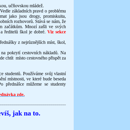
skou, učňovskou mládež.
m. Vedle základních pravd o problému
t jako jsou drogy, promiskuita,
sobních rozhovorů. Stává se nám, že
ým začátkům. Mnozí zašli ve svých
 a ředitelů škol je dobré.
Viz sekce
dnášky z nejrůznějších míst, škol,
 na pokrytí cestovních nákladů. Na
e chtít místo cestovného přispět za
e studentů. Používáme svůj vlastní
nění místnosti, ve které bude beseda
. Po přednášce můžeme se studenty
ednávka zde.
____________________________________
víš, jak na to.