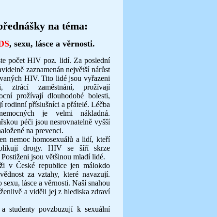
přednášky na téma:
DS
, sexu, lásce a věrnosti.
te počet HIV poz. lidí. Za poslední
avidelně zaznamenán největší nárůst
ovaných HIV. Tito lidé jsou vyřazeni
i, ztrácí zaměstnání, prožívají
cní prožívají dlouhodobé bolesti,
í rodinní příslušníci a přátelé. Léčba
 nemocných je velmi nákladná.
řskou péči jsou nesrovnatelně vyšší
aložené na prevenci.
en nemoc homosexuálů a lidí, kteří
aplikují drogy. HIV se šíří skrze
 Postiženi jsou většinou mladí lidé.
eské republice jen málokdo
vědnost za vztahy, které navazují.
exu, lásce a věrnosti. Naší snahou
enlivě a viděli jej z hlediska zdraví
studenty povzbuzují k sexuální