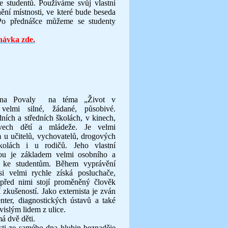
e studentů. Používáme svůj vlastní
nění místnosti, ve které bude beseda
. Po přednášce můžeme se studenty
návka zde.
ana Povaly na téma „Život v
 velmi silné, žádané, působivé.
ních a středních školách, v kinech,
vech dětí a mládeže. Je velmi
u učitelů, vychovatelů, drogových
kolách i u rodičů. Jeho vlastní
ou je základem velmi osobního a
pu ke studentům. Během vyprávění
si velmi rychle získá posluchače,
 před nimi stojí proměněný člověk
 zkušeností. Jako externista je zván
nter, diagnostických ústavů a také
islým lidem z ulice.
á dvě děti.
ti ze samého dna hlubin beznaděje