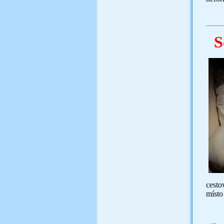
Mát
So
cesto
místo