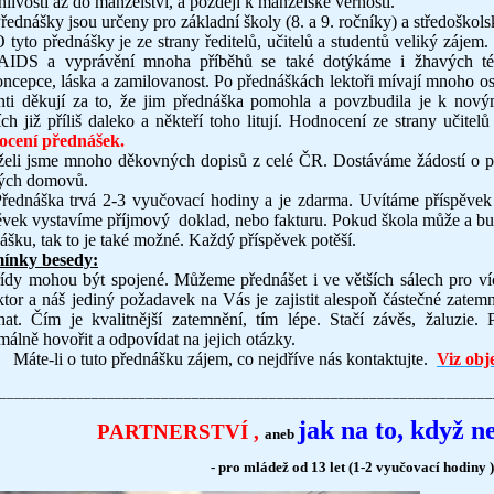
nlivosti až do manželství, a později k manželské věrnosti.
ášky jsou určeny pro základní školy (8. a 9. ročníky) a středoškol
 tyto přednášky je ze strany ředitelů, učitelů a studentů veliký záje
AIDS a vyprávění mnoha příběhů se také dotýkáme i žhavých téma
oncepce, láska a zamilovanost. Po přednáškách lektoři mívají mnoho o
nti děkují za to, že jim přednáška pomohla a povzbudila je k nov
ích již příliš daleko a někteří toho litují. Hodnocení ze strany učitelů
ocení přednášek.
želi jsme
mnoho
děkovných dopisů z celé ČR. Dostáváme žádostí o pře
kých domovů.
řednáška trvá 2-3 vyučovací hodiny a je zdarma. Uvítáme příspěvek
ěvek vystavíme příjmový doklad, nebo fakturu. Pokud škola může a bud
ášku, tak to je také možné. Každý příspěvek potěší.
ínky besedy:
dy mohou být spojené. Můžeme přednášet i ve větších sálech pro víc
ktor a náš jediný požadavek na Vás je zajistit alespoň částečné zatem
hat. Čím je kvalitnější zatemnění, tím lépe. Stačí závěs, žaluzie
málně hovořit a odpovídat na jejich otázky.
te-li o tuto přednášku zájem, co nejdříve nás kontaktujte.
Viz obj
________________________________________________________________
jak na to, když ne
PARTNERSTVÍ ,
aneb
- pro mládež od 13 let (1-2 vyučovací hodiny )