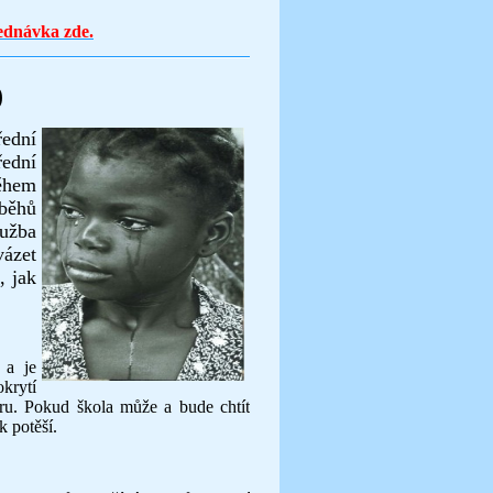
ednávka zde.
)
ední
řední
ěhem
běhů
užba
zet
, jak
 a je
rytí
ru. Pokud škola může a bude chtít
k potěší.