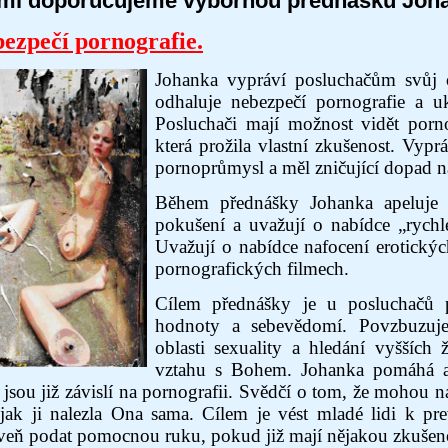
mi doporučujeme výbornou přednášku Joh
ezpečí pornografie.
Johanka vypráví posluchačům svůj o
odhaluje nebezpečí pornografie a uka
Posluchači mají možnost vidět porn
která prožila vlastní zkušenost. Vypr
pornoprůmysl a měl zničující dopad na
Během přednášky Johanka apeluje 
pokušení a uvažují o nabídce „rych
Uvažují o nabídce nafocení erotickýc
pornografických filmech.
Cílem přednášky je u posluchačů po
hodnoty a sebevědomí. Povzbuzuje
oblasti sexuality a hledání vyšších
vztahu s Bohem. Johanka pomáhá a
í jsou již závislí na pornografii. Svědčí o tom, že mohou n
 jak ji nalezla Ona sama. Cílem je vést mladé lidi k prev
veň podat pomocnou ruku, pokud již mají nějakou zkušeno