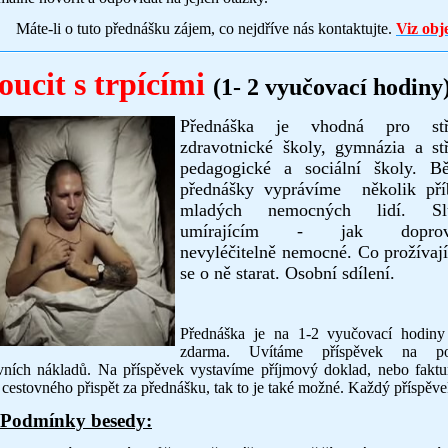
e-li o tuto přednášku zájem, co nejdříve nás kontaktujte.
Viz obj
ucit s trpícími
(1- 2 vyučovací hodiny
Přednáška je vhodná pro stř
zdravotnické školy, gymnázia a st
pedagogické a sociální školy. B
přednášky vyprávíme několik pří
mladých nemocných lidí. Sl
umírajícím - jak doprová
nevyléčitelně nemocné. Co prožívají
se o ně starat. Osobní sdílení
.
Přednáška je na 1-2 vyučovací hodiny
zdarma. Uvítáme příspěvek na pok
vních nákladů. Na příspěvek vystavíme příjmový doklad, nebo faktu
 cestovného přispět za přednášku, tak to je také možné. Každý příspěve
Podmínky besedy: