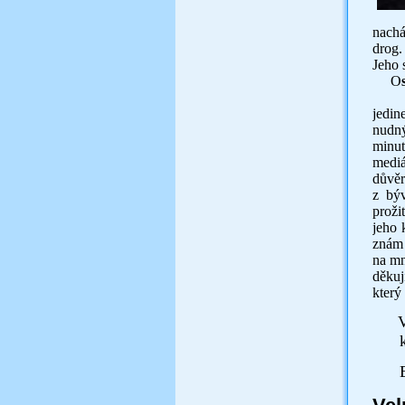
nachá
drog.
Jeho 
O
Abso
jedin
nudný
minut
mediá
důvěr
z býv
proži
jeho 
znám 
na mn
děkuj
který
V
kon
Em