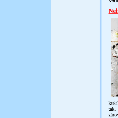
Vel
Neb
kteř
tak,
záro