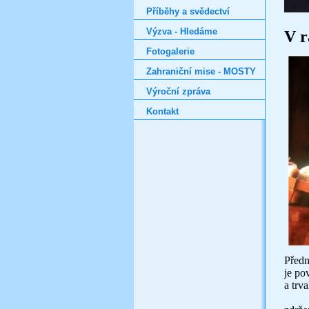
Příběhy a svědectví
Výzva - Hledáme
V r
Fotogalerie
Zahraniční mise - MOSTY
Výroční zpráva
Kontakt
Předn
je po
a trv
V př