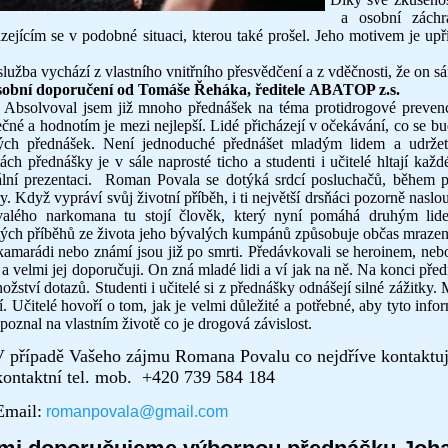
a osobní záchra
zejícím se v podobné situaci, kterou také prošel. Jeho motivem je upř
služba vychází z vlastního vnitřního přesvědčení a z vděčnosti, že on s
sobní doporučení od Tomáše Řeháka, ředitele ABATOP z.s.
lvoval jsem již mnoho přednášek na téma protidrogové prevenc
ečné a hodnotím je mezi nejlepší. Lidé přicházejí v očekávání, co se bude
ch přednášek. Není jednoduché přednášet mladým lidem a udržet j
ách přednášky je v sále naprosté ticho a studenti i učitelé hltají každ
lní prezentaci. Roman Povala se dotýká srdcí posluchačů, během p
y. Když vypráví svůj životní příběh, i ti největší drsňáci pozorně nasl
alého narkomana tu stojí člověk, který nyní pomáhá druhým lide
tých příběhů ze života jeho bývalých kumpánů způsobuje občas mrazení
kamarádi nebo známí jsou již po smrti. Předávkovali se heroinem, ne
a velmi jej doporučuji. On zná mladé lidi a ví jak na ně. Na konci př
ožství dotazů. Studenti i učitelé si z přednášky odnášejí silné zážitky. 
í. Učitelé hovoří o tom, jak je velmi důležité a potřebné, aby tyto inf
 poznal na vlastním životě co je drogová závislost.
 případě Vašeho zájmu Romana Povalu co nejdříve kontaktuj
taktní tel. mob. +420 739 584 184
ail:
romanpovala@gmail.com