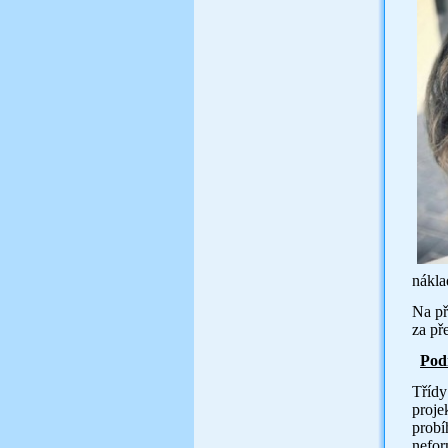
nákla
Na př
za př
Pod
Třídy
proje
probí
nefor