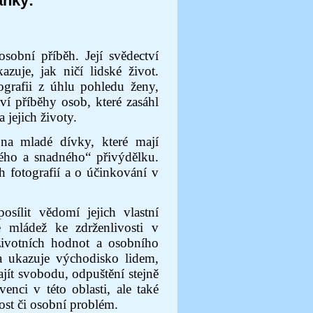
anky:
sobní příběh. Její svědectví
zuje, jak ničí lidské život.
ografii z úhlu pohledu ženy,
áví příběhy osob, které zasáhl
 jejich životy.
na mladé dívky, které mají
lého a snadného“ přivýdělku.
h fotografií a o účinkování v
sílit vědomí jejich vlastní
 mládež ke zdrženlivosti v
 životních hodnot a osobního
 ukazuje východisko lidem,
ajít svobodu, odpuštění stejně
enci v této oblasti, ale také
st či osobní problém.