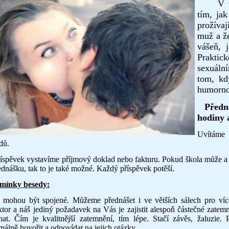
V 
tím, jak
prožívaj
muž a že
vášeň, 
Praktic
sexuáln
tom, kd
humorno
Předn
hodiny 
Uvítáme 
dů.
íspěvek vystavíme příjmový doklad nebo fakturu. Pokud škola může a 
ednášku, tak to je také možné. Každý příspěvek potěší.
mínky besedy:
 mohou být spojené. Můžeme přednášet i ve větších sálech pro více
ktor a náš jediný požadavek na Vás je zajistit alespoň částečné zatem
hat. Čím je kvalitnější zatemnění, tím lépe. Stačí závěs, žaluzie
málně hovořit a odpovídat na jejich otázky.