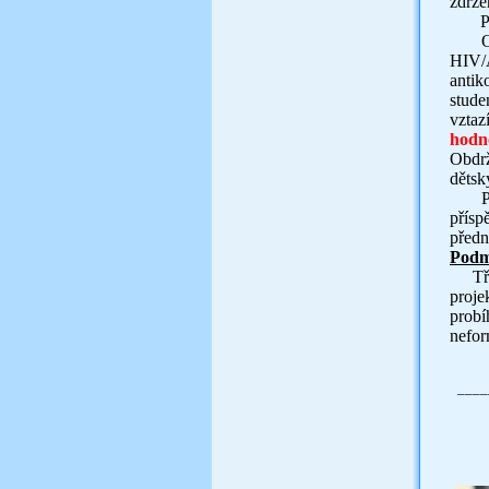
zdrže
Předn
O
HIV/
antik
stude
vztaz
hodn
Obdr
děts
P
přísp
předn
Podm
Tří
proje
probí
nefor
Má
____