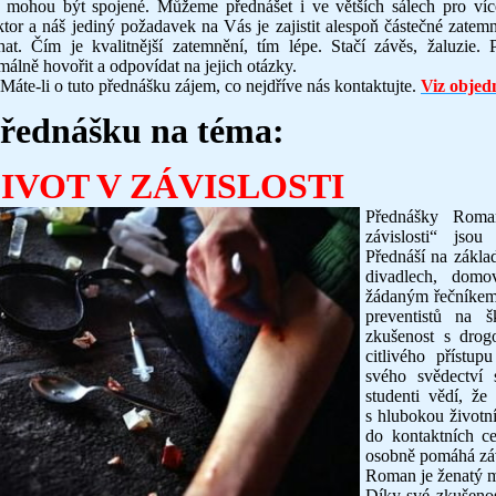
y mohou být spojené. Můžeme přednášet i ve větších sálech pro víc
ktor a náš jediný požadavek na Vás je zajistit alespoň částečné zatem
hat. Čím je kvalitnější zatemnění, tím lépe. Stačí závěs, žaluzie
málně hovořit a odpovídat na jejich otázky.
-li o tuto přednášku zájem, co nejdříve nás kontaktujte.
Viz objed
řednášku na téma:
IVOT V ZÁVISLOSTI
Přednášky Rom
závislosti“ jsou
Přednáší na základ
divadlech, domo
žádaným řečníkem 
preventistů na š
zkušenost s drog
citlivého přístu
svého svědectví 
studenti vědí, že
s hlubokou životní
do kontaktních ce
osobně pomáhá záv
Roman je ženatý m
Díky své zkušenos