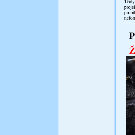
T
říd
proje
probí
nefor
Máte
P
Ž