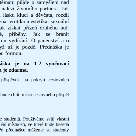
tématu půjde o zamyšlení nad
 nalézt životního partnera. Jak
í lásku kluci a děvčata, rozdíl
na, erotika a estetika, sexuální
jak získat přízeň druhého atd.
ké, příběhy. Jak se bránit
ímu vydírání. O panenství a o
yž už je pozdě. Přednáška je
u formou
.
áška je na 1-2 vyučovací
a je zdarma.
příspěvek na pokrytí cestovních
bude chtít místo cestovného přispět
 studentů. Používáme svůj vlastní
nění místnosti, ve které bude beseda
. Po přednášce můžeme se studenty